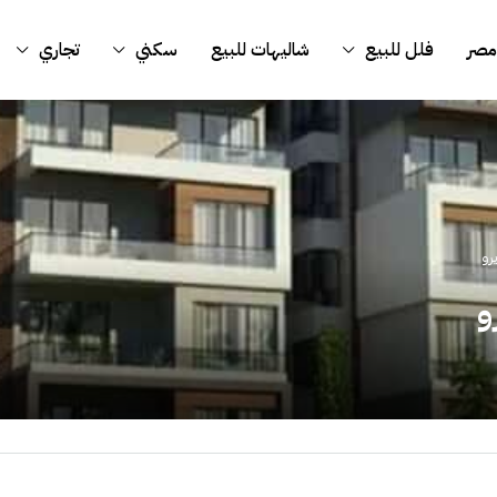
مصر
فلل للبيع
شاليهات للبيع
سكني
تجاري