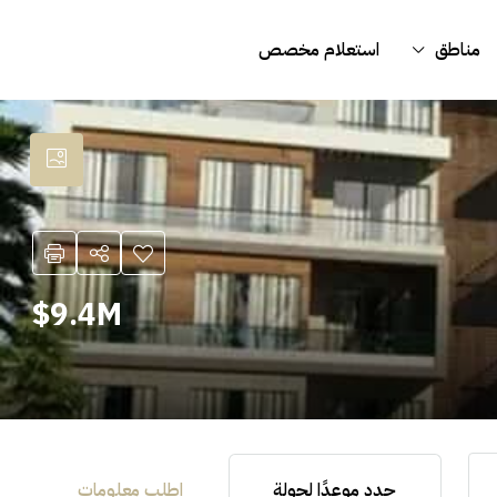
مناطق
استعلام مخصص
9.4M$
حدد موعدًا لجولة
اطلب معلومات