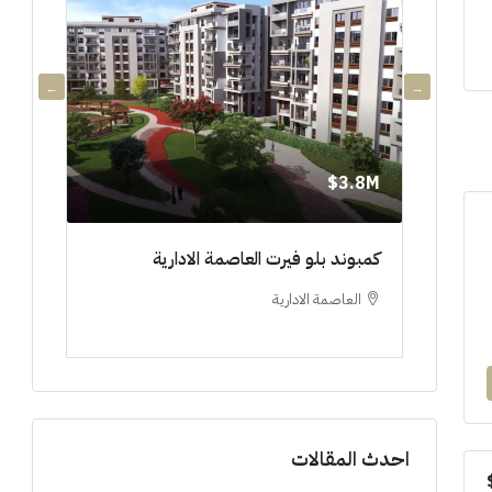
3.8M$
3.8M$
دي جويا ٣ العاصمة الادارية ادفع ١٠%
كمبوند بلو فيرت العاصمة الادارية
مشروع 
العاصمة الادارية
العلم
ستوديو, 
احدث المقالات