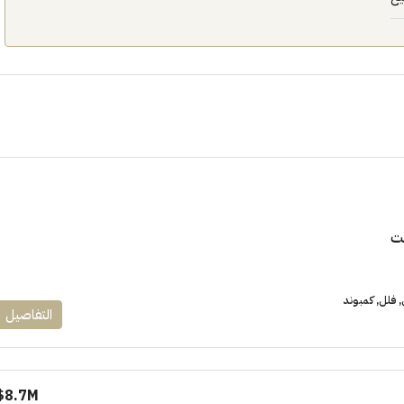
١٧٥٠٠٠٠
ابراج زيد الشيخ زايد 10 % و قسط 6
راج ساويرس]
وقسط حتي ١٠ سنوات ( عاين وحدتك)
ت
العاصمة الادارية
ل, كمبوند
شقق للبيع, كمبوند
فلل, كمبوند
التفاصيل
8.7M$