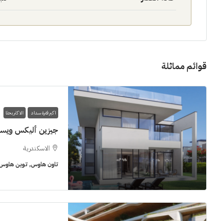
قوائم مماثلة
11M$
اكبر فترة سداد
الاكثر بحثا
سنوات [اب
جيزين أليكس ويس
الشيخ زايد
الاسكندرية
شقق للبيع, فل
تاون هاوس, توين هاوس, 