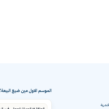
الموسم الاول مين ضيع البيعة؟
ندرية
الحلقة 1: الحملة ناجحة... فين البيع؟