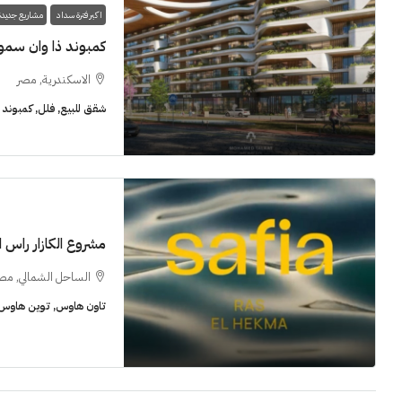
اكبر فترة سداد
مشاريع جديدة
كمبوند ذا وان سمو
الاسكندرية, مصر
شقق للبيع, فلل, كمبوند
مشروع الكازار راس 
الساحل الشمالي, مص
تاون هاوس, توين هاوس, 