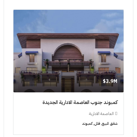
7M$
3.9M$
كمبوند جنوب العاصمة الادارية الجديدة
مشرو
العاصمة الادارية
ال
شقق للبيع, فلل, كمبوند
شاليه