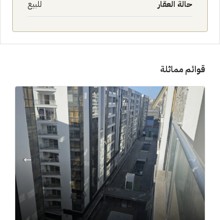
حالة العقار
للبيع
قوائم مماثلة