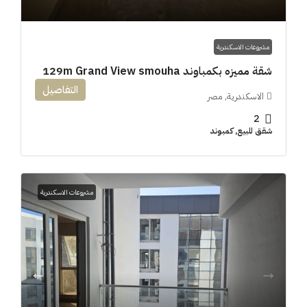
مشروعات الاسكندرية
شقة مميزه بكمباوند 129m Grand View smouha
التفاصيل
الاسكندرية, مصر
2
شقق للبيع, كمبوند
مشروعات الاسكندرية