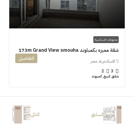
مشروعات الاسكندرية
شقة مميزه بكمباوند 173m Grand View smouha
التفاصيل
الاسكندرية, مصر
2
3
شقق للبيع, كمبوند
السابق
التالى