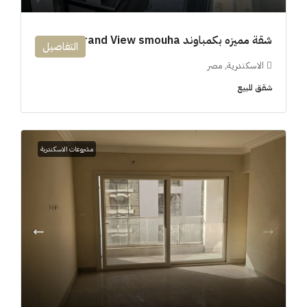
شقة مميزه بكمباوند 194m Grand View smouha
التفاصيل
الاسكندرية, مصر
شقق للبيع
مشروعات الاسكندرية