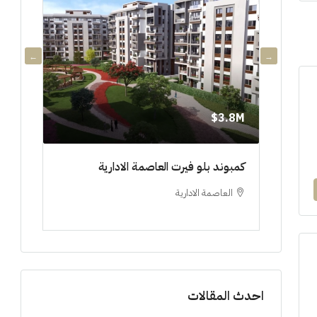
3.8M$
3.8M$
دي جويا ٣ العاصمة الادارية ادفع ١٠%
كمبوند بلو فيرت العاصمة الادارية
مشروع 
العاصمة الادارية
العلم
ستوديو, 
احدث المقالات