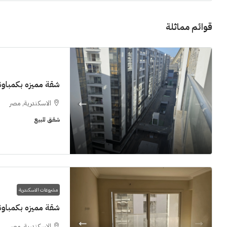
قوائم مماثلة
11M$
شقة مميزه بكمباوند  Grand View smouha
الاسكندرية, مصر
شقق للبيع
سنوات [اب
الشيخ زايد
شقق للبيع, فل
مشروعات الاسكندرية
شقة مميزه بكمباوند  Grand View smouha
الاسكندرية, مصر