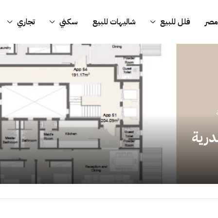
مصر
فلل للبيع
شاليهات للبيع
سكني
تجاري