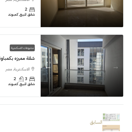
2
شقق للبيع, كمبوند
مشروعات الاسكندرية
شقة مميزه بكمباوند  Grand View smouha
الاسكندرية, مصر
2
3
شقق للبيع, كمبوند
السابق