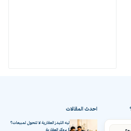
احدث المقالات
ليه الليدز العقارية لا تتحول لمبيعات؟
| بروكر العقارية