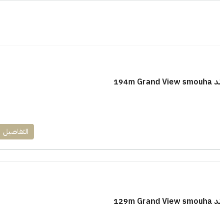
194m
١٧٥٠٠٠٠
ابراج زيد الشيخ زايد 10 % و قسط 6
راج ساويرس]
وقسط حتي ١٠ سنوات ( عاين وحدتك)
التفاصيل
العاصمة الادارية
ل, كمبوند
شقق للبيع, كمبوند
129m