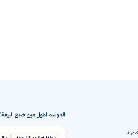
الموسم الاول مين ضيع البيعة؟
ندرية
الحلقة 1: الحملة ناجحة... فين البيع؟