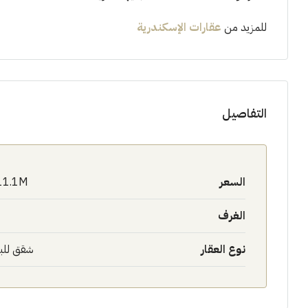
للمزيد من
عقارات الإسكندرية
التفاصيل
السعر
11.1M$
الغرف
نوع العقار
شقق للب