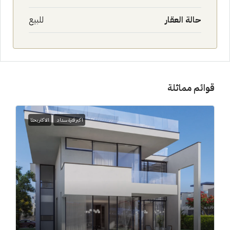
حالة العقار
للبيع
قوائم مماثلة
اكبر فترة سداد
الاكثر بحثا