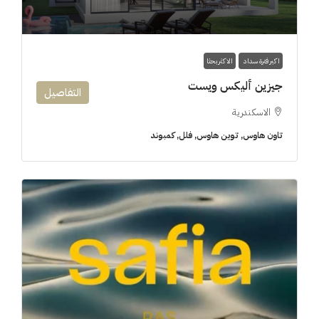
اكبر فترة سداد
الاكثر بحثا
جيزين أليكس ويست
التفاصيل
الاسكندرية
تاون هاوس, توين هاوس, فلل, كمبوند