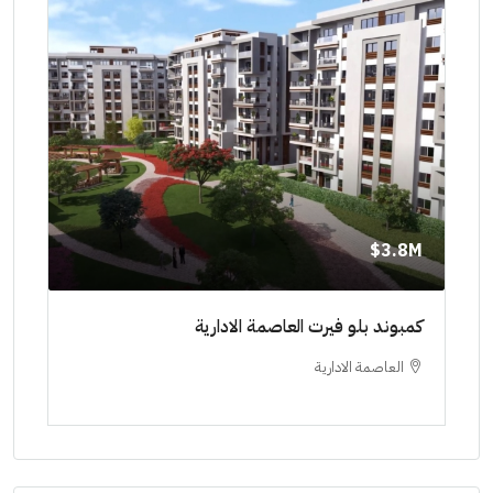
8M$
3.8M$
ط حتي
كمبوند بلو فيرت العاصمة الادارية
مشرو
العاصمة الادارية
ا
ستودي