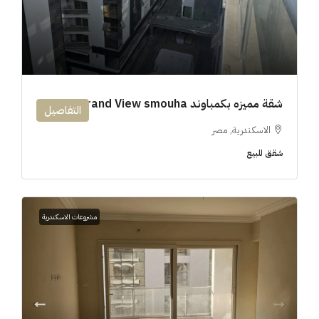
شقة مميزه بكمباوند 194m Grand View smouha
التفاصيل
الاسكندرية, مصر
شقق للبيع
مشروعات الاسكندرية