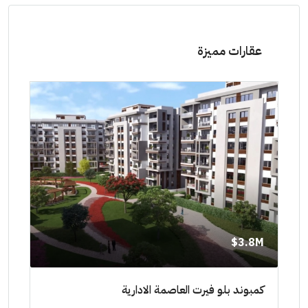
عقارات مميزة
8M$
3.8M$
ط حتي
كمبوند بلو فيرت العاصمة الادارية
مشرو