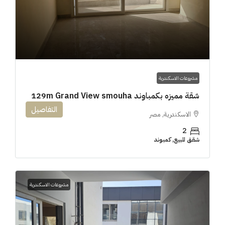
مشروعات الاسكندرية
شقة مميزه بكمباوند 129m Grand View smouha
التفاصيل
الاسكندرية, مصر
2
شقق للبيع, كمبوند
مشروعات الاسكندرية