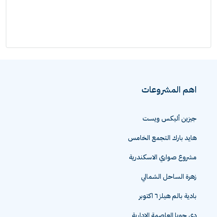
اهم المشروعات
جيزين أليكس ويست
هايد بارك التجمع الخامس
مشروع صواري الاسكندرية
زهرة الساحل الشمالي
بادية بالم هيلز ٦ اكتوبر
دي جويا العاصمة الادارية