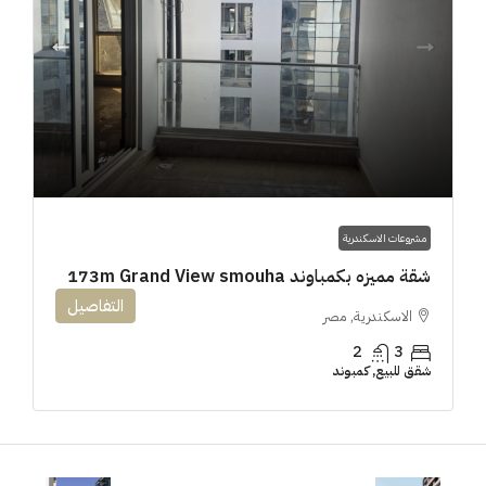
مشروعات الاسكندرية
شقة مميزه بكمباوند 173m Grand View smouha
التفاصيل
الاسكندرية, مصر
2
3
شقق للبيع, كمبوند