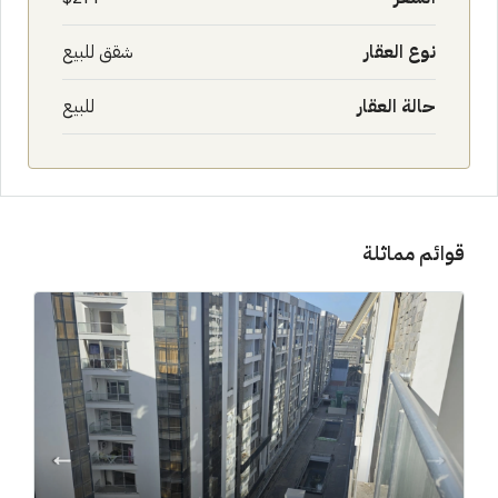
نوع العقار
شقق للبيع
حالة العقار
للبيع
قوائم مماثلة