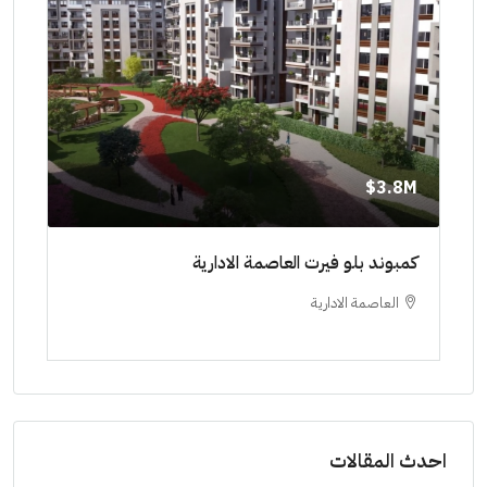
8M$
3.8M$
ط حتي
كمبوند بلو فيرت العاصمة الادارية
مشرو
العاصمة الادارية
ا
ستودي
احدث المقالات