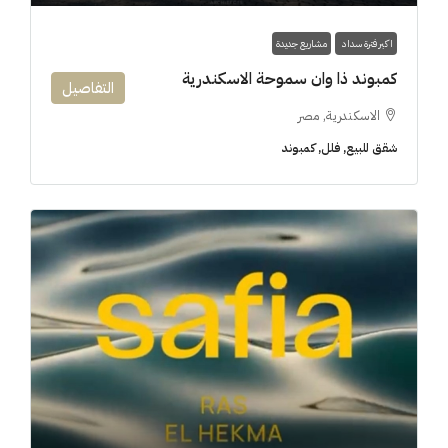
اكبر فترة سداد
مشاريع جديدة
كمبوند ذا وان سموحة الاسكندرية
التفاصيل
الاسكندرية, مصر
شقق للبيع, فلل, كمبوند