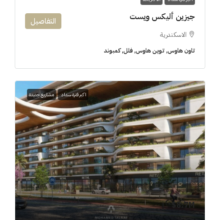
جيزين أليكس ويست
التفاصيل
الاسكندرية
تاون هاوس, توين هاوس, فلل, كمبوند
اكبر فترة سداد
مشاريع جديدة
8.7M$