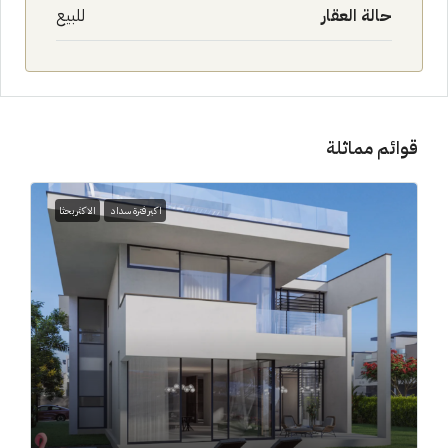
حالة العقار
للبيع
قوائم مماثلة
اكبر فترة سداد
الاكثر بحثا