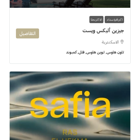
اكبر فترة سداد
الاكثر بحثا
جيزين أليكس ويست
التفاصيل
الاسكندرية
تاون هاوس, توين هاوس, فلل, كمبوند