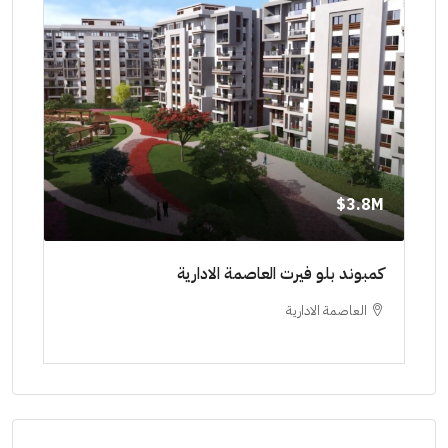
8M$
3.8M$
ط حتي
كمبوند بلو فيرت العاصمة الادارية
مشرو
العاصمة الادارية
ا
ستودي