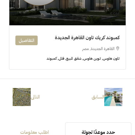
9M$
كمبوند كريك تاون القاهرة الجديدة
التفاصيل
القاهرة الجديدة, مصر
تاون هاوس, توين هاوس, شقق للبيع, فلل, كمبوند
السابق
التالى
حدد موعدًا لجولة
اطلب معلومات