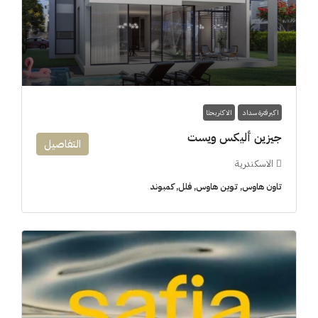
اكبر فترة سداد
الاكثر بحثا
جيزين أليكس ويست
التفاصيل
الاسكندرية
تاون هاوس, توين هاوس, فلل, كمبوند