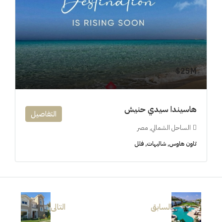
25M$
هاسيندا سيدي حنيش
التفاصيل
الساحل الشمالي, مصر
تاون هاوس, شاليهات, فلل
السابق
التالى