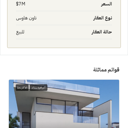
السعر
7M$
نوع العقار
تاون هاوس
حالة العقار
للبيع
قوائم مماثلة
اكبر فترة سداد
الاكثر بحثا