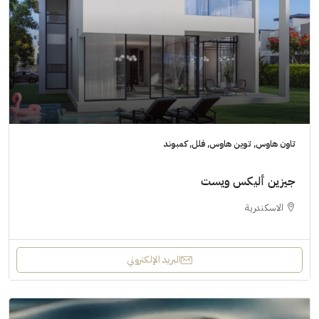
تاون هاوس, توين هاوس, فلل, كمبوند
جيزين أليكس ويست
الاسكندرية
البريد الإلكتروني