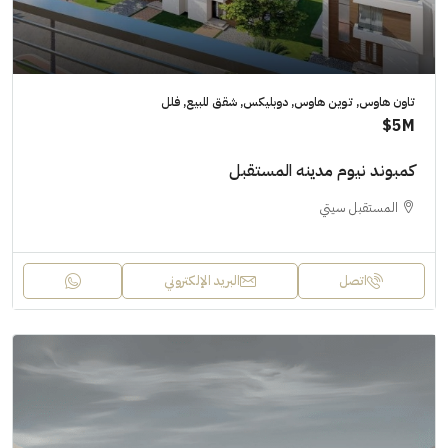
تاون هاوس, توين هاوس, دوبليكس, شقق للبيع, فلل
5M$
كمبوند نيوم مدينه المستقبل
المستقبل سيتي
اتصل
البريد الإلكتروني