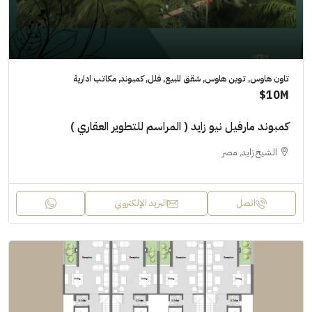
تاون هاوس, توين هاوس, شقق للبيع, فلل, كمبوند, مكاتب ادارية
10M$
كمبوند مارفيل نيو زايد ( المراسم للتطوير العقاري )
الشيخ زايد, مصر
اتصل
البريد الإلكتروني