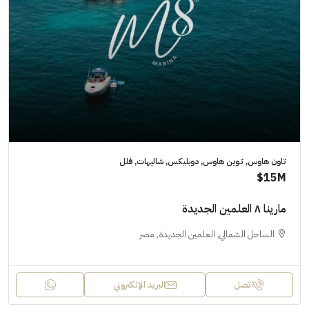
تاون هاوس, توين هاوس, دوبليكس, شاليهات, فلل
15M$
مارينا ٨ العلمين الجديدة
الساحل الشمالي, العلمين الجديدة, مصر
اتصل
البريد الإلكتروني