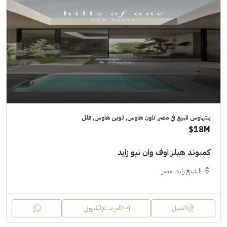
بنتهاوس للبيع في مصر, تاون هاوس, توين هاوس, فلل
18M$
كمبوند هيلز اوف وان نيو زايد
الشيخ زايد, مصر
اتصل
البريد الإلكتروني