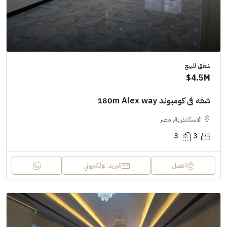
شقق للبيع
4.5M$
شقه فى كومبوند 180m Alex way
الاسكندرية, مصر
3
3
اتصل
البريد الإلكتروني