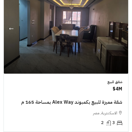
شقق للبيع
4M$
شقة مميزة للبيع بكمبوند Alex Way بمساحة 165 م
الاسكندرية, مصر
2
3