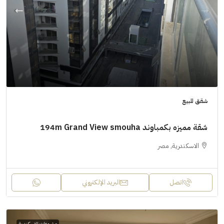
شقق للبيع
شقة مميزه بكمباوند 194m Grand View smouha
الاسكندرية, مصر
اتصل
البريد الإلكتروني
مشروعات الاسكندرية