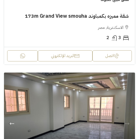
شقة مميزه بكمباوند 173m Grand View smouha
الاسكندرية, مصر
2
3
اتصل
البريد الإلكتروني