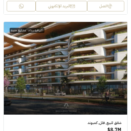
اتصل
البريد الإلكتروني
اكبر فترة سداد
مشاريع جديدة
شقق للبيع, فلل, كمبوند
8.7M$