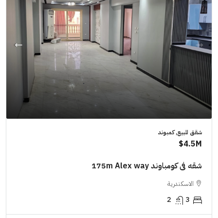
شقق للبيع, كمبوند
4.5M$
شقه فى كومباوند 175m Alex way
الاسكندرية
2
3