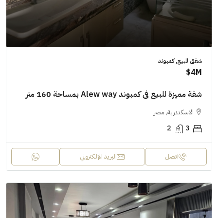
شقق للبيع, كمبوند
4M$
شقة مميزة للبيع فى كمبوند Alew way بمساحة 160 متر
الاسكندرية, مصر
2
3
اتصل
البريد الإلكتروني